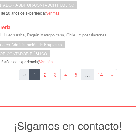
TADOR AUDITOR-CONTADOR PÚBLICO
s de 20 años de experiencia)
Ver más
rería
l; Huechuraba, Región Metropolitana, Chile
·
2 postulaciones
ería en Administración de Empresas
OR-CONTADOR PÚBLICO
a 2 años de experiencia)
Ver más
Siguiente
«
1
2
3
4
5
…
14
»
¡Sigamos en contacto!