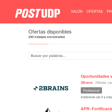
Todos
SALÓN
OFERTAS
PR
Ofertas disponibles
280 trabajos encontrados
Oportunidades v
2Brains
·
Híbrida; La
Profesional
Indiferente (de 0 a má
APR- Fortificaci