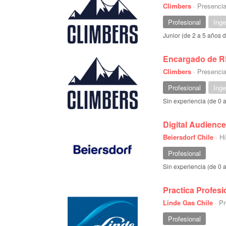
Climbers
·
Presencia
Profesional
Inge
Junior (de 2 a 5 años 
Encargado de 
Climbers
·
Presencia
Profesional
Inge
Sin experiencia (de 0 
Digital Audienc
Beiersdorf Chile
·
Hí
Profesional
Sin experiencia (de 0 
Practica Profes
Linde Gas Chile
·
Pr
Profesional