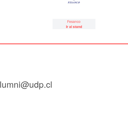
Fesanco
Ir al stand
lumni@udp.cl