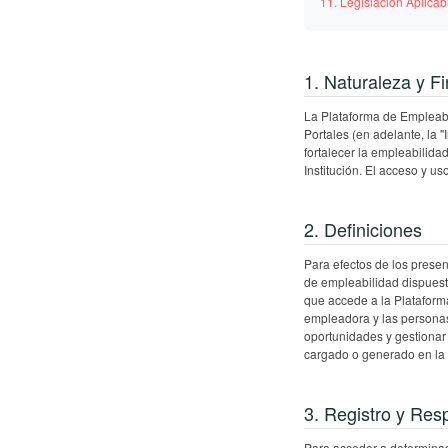
11. Legislación Aplicab
1. Naturaleza y Fi
La Plataforma de Empleabi
Portales (en adelante, la "
fortalecer la empleabilidad
Institución. El acceso y u
2. Definiciones
Para efectos de los presen
de empleabilidad dispuesto
que accede a la Plataforma
empleadora y las personas 
oportunidades y gestionar 
cargado o generado en la 
3. Registro y Res
Para acceder a determinad