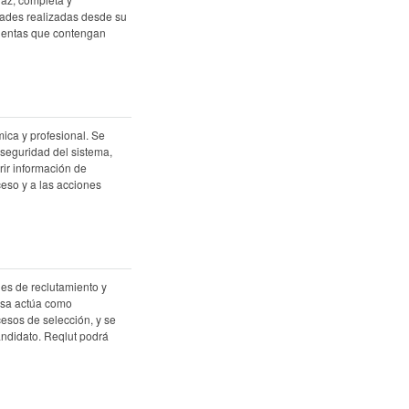
idades realizadas desde su
cuentas que contengan
mica y profesional. Se
a seguridad del sistema,
rir información de
ceso y a las acciones
nes de reclutamiento y
resa actúa como
esos de selección, y se
candidato. Reqlut podrá