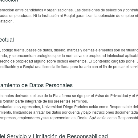
interacción entre candidatos y organizaciones. Las decisiones de selección y contr
ades empleadoras. Ni la Institución ni Reqlut garantizan la obtención de empleo ni
ratación.
ectual
, código fuente, bases de datos, diseño, marcas y demás elementos son de titulari
onda, y se encuentran protegidos por la normativa de propiedad intelectual aplicabl
derecho de propiedad alguno sobre dichos elementos. El Contenido cargado por el
Institución y a Reqlut una licencia limitada para tratarlo con el fin de prestar el servi
atamiento de Datos Personales
rsonales derivado del uso de la Plataforma se rige por el Aviso de Privacidad y el
s forman parte integrante de los presentes Términos.
estudiantes y egresados, Universidad Diego Portales actúa como Responsable del
ento, limitándose a tratar los datos por cuenta y bajo instrucciones documentadas 
 empresas, empleadores y sus representantes, Reqlut SpA actúa como Responsable
del Servicio y Limitación de Responsabilidad