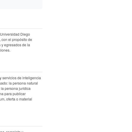
r Universidad Diego
, con el propósito de
es y egresados de la
ciones.
 servicios de inteligencia
esado: la persona natural
 la persona jurídica
ma para publicar
um, oferta o material
raz, completa y