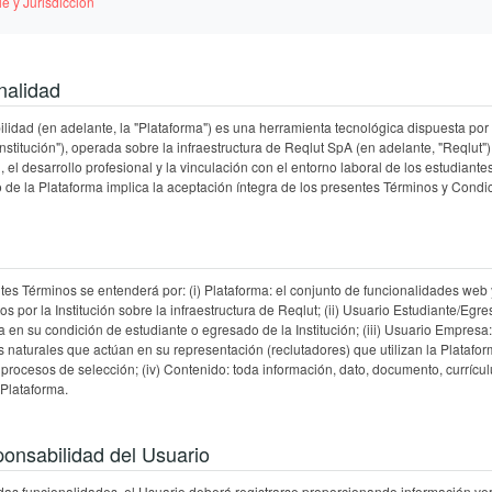
le y Jurisdicción
nalidad
lidad (en adelante, la "Plataforma") es una herramienta tecnológica dispuesta po
Institución"), operada sobre la infraestructura de Reqlut SpA (en adelante, "Reqlut")
, el desarrollo profesional y la vinculación con el entorno laboral de los estudiant
so de la Plataforma implica la aceptación íntegra de los presentes Términos y Condi
tes Términos se entenderá por: (i) Plataforma: el conjunto de funcionalidades web y
s por la Institución sobre la infraestructura de Reqlut; (ii) Usuario Estudiante/Egr
 en su condición de estudiante o egresado de la Institución; (iii) Usuario Empresa:
naturales que actúan en su representación (reclutadores) que utilizan la Platafor
procesos de selección; (iv) Contenido: toda información, dato, documento, currícul
Plataforma.
ponsabilidad del Usuario
as funcionalidades, el Usuario deberá registrarse proporcionando información ve