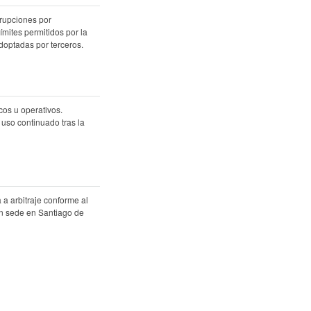
rrupciones por
ímites permitidos por la
adoptadas por terceros.
cos u operativos.
 uso continuado tras la
 a arbitraje conforme al
n sede en Santiago de