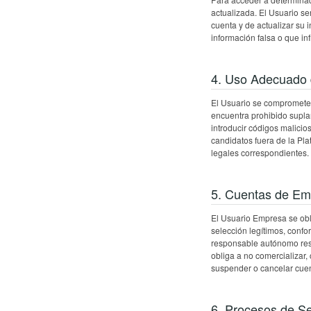
actualizada. El Usuario se
cuenta y de actualizar su
información falsa o que in
4. Uso Adecuado 
El Usuario se compromete a
encuentra prohibido suplant
introducir códigos malicio
candidatos fuera de la Pla
legales correspondientes.
5. Cuentas de Em
El Usuario Empresa se obli
selección legítimos, conf
responsable autónomo resp
obliga a no comercializar, 
suspender o cancelar cuen
6. Procesos de Se