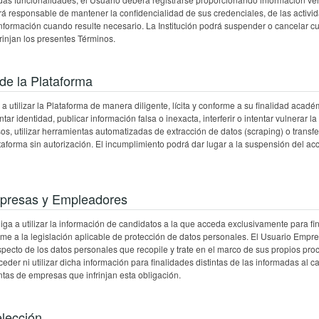
rá responsable de mantener la confidencialidad de sus credenciales, de las activ
 información cuando resulte necesario. La Institución podrá suspender o cancelar 
frinjan los presentes Términos.
de la Plataforma
 utilizar la Plataforma de manera diligente, lícita y conforme a su finalidad acadé
ar identidad, publicar información falsa o inexacta, interferir o intentar vulnerar l
sos, utilizar herramientas automatizadas de extracción de datos (scraping) o transfe
taforma sin autorización. El incumplimiento podrá dar lugar a la suspensión del ac
presas y Empleadores
ga a utilizar la información de candidatos a la que acceda exclusivamente para fi
orme a la legislación aplicable de protección de datos personales. El Usuario Emp
ecto de los datos personales que recopile y trate en el marco de sus propios proc
ceder ni utilizar dicha información para finalidades distintas de las informadas al 
tas de empresas que infrinjan esta obligación.
lección