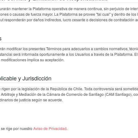
ocurarán mantener la Plataforma operativa de manera continua, sin perjuicio de inte
ones o causas de fuerza mayor. La Plataforma se provee "tal cual" y dentro de los l
Reqlut responderán por daños indirectos, lucro cesante o decisiones de contratación 
s
drán modificar los presentes Términos para adecuarlos a cambios normativos, técni
tancial será informada oportunamente a los Usuarios a través de la Plataforma. El
 modificaciones implica su aceptación.
licable y Jurisdicción
rigen por la legislación de la República de Chile. Toda controversia será sometida
 Arbitraje y Mediación de la Cámara de Comercio de Santiago (CAM Santiago), co
rdinarios de justicia según se acuerde.
s se rige por nuestro
Aviso de Privacidad
.