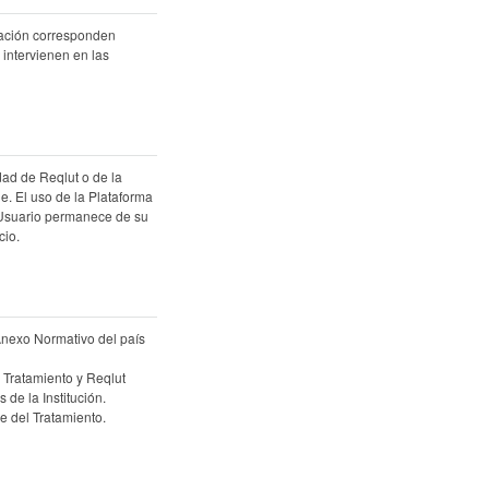
atación corresponden
 intervienen en las
dad de Reqlut o de la
e. El uso de la Plataforma
 Usuario permanece de su
cio.
 Anexo Normativo del país
 Tratamiento y Reqlut
de la Institución.
 del Tratamiento.