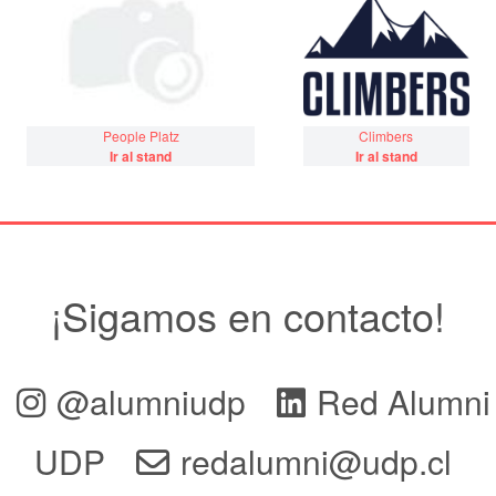
People Platz
Climbers
Ir al stand
Ir al stand
¡Sigamos en contacto!
@alumniudp
Red Alumni
UDP
redalumni@udp.cl