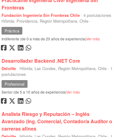
Practicante Ingeniería Civil- Ingeniería Sin
Fronteras
Fundación Ingeniería Sin Fronteras Chile
·
4 postulaciones
Híbrida; Providencia, Región Metropolitana, Chile
·
Práctica
Indiferente (de 0 a más de 20 años de experiencia)
Ver más
Desarrolladxr Backend .NET Core
Deloitte
·
Híbrida; Las Condes, Región Metropolitana, Chile
·
1
postulaciones
Profesional
Senior (de 5 a 10 años de experiencia)
Ver más
Analista Riesgo y Reputación – Inglés
Avanzado (Ing. Comercial, Contador/a Auditor o
carreras afines
Deloitte
·
Híbrida; Las Condes, Región Metropolitana, Chile
·
1