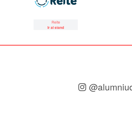
Reite
Ir al stand
@alumniu