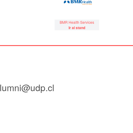
BMR Health Services
Ir al stand
lumni@udp.cl