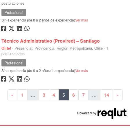
postulaciones
Profesional
Sin experiencia (de 0 a 2 años de experiencia)
Ver más
Técnico Administrativo (Provired) – Santiago
Olitel
·
Presencial; Providencia, Región Metropolitana, Chile
·
1
postulaciones
Profesional
Sin experiencia (de 0 a 2 años de experiencia)
Ver más
Anterior
Sigui
«
1
…
3
4
5
6
7
…
14
»
Powered by