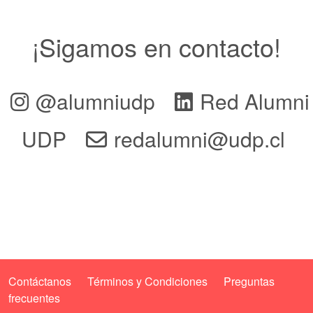
¡Sigamos en contacto!
@alumniudp
Red Alumni
UDP
redalumni@udp.cl
Contáctanos
Términos y Condiciones
Preguntas
frecuentes