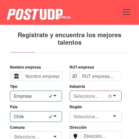
Seleccione...
EMPRESA
Regístrate y encuentra los mejores
talentos
Nombre empresa
RUT empresa
Registrar empresa nueva
ID
Al registrarse usted acepta los
Términos & condiciones de uso
Tipo
Industria
Empresa
País
Región
Chile
Comuna
Dirección