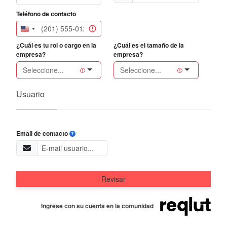
Teléfono de contacto
United
States
¿Cuál es tu rol o cargo en la
¿Cuál es el tamaño de la
+1
empresa?
empresa?
Usuario
Inválido
Email de contacto
Revisar
Ingrese con su cuenta en la comunidad