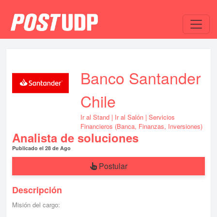
Banco Santander
Chile
Ir al Stand
|
Ir al Salón
| Servicios
Financieros (Banca, Finanzas, Inversiones)
Analista de soluciones
Publicado el 28 de Ago
Postular
Descripción
Misión del cargo: